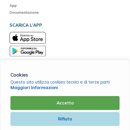
App
Documentazione
SCARICA L’APP
Cookies
Questo sito utilizza cookies tecnici e di terze parti
MarcheVita ETS Cassa Mutua del Banco Marchigiano
Maggiori Informazioni
C.F. 90038420411 |
Cookie Policy
|
Privacy Policy
Accetto
Powered by
Rifiuto