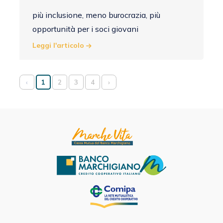
più inclusione, meno burocrazia, più
opportunità per i soci giovani
Leggi l'articolo
‹
1
2
3
4
›