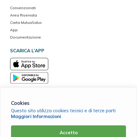
Convenzionati
Area Riservata
Carta MutuaSalus
App
Documentazione
SCARICA L’APP
Cookies
Questo sito utilizza cookies tecnici e di terze parti
MarcheVita ETS Cassa Mutua del Banco Marchigiano
Maggiori Informazioni
C.F. 90038420411 |
Cookie Policy
|
Privacy Policy
Accetto