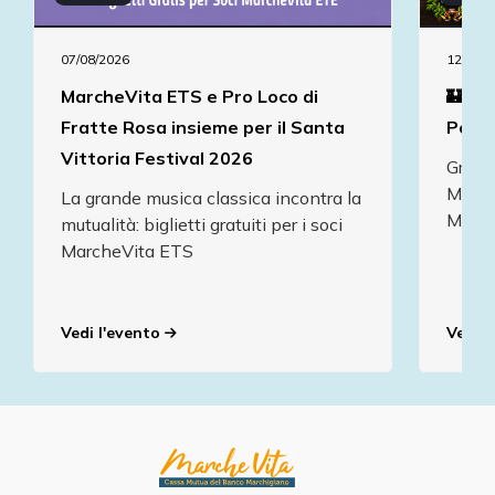
07/08/2026
12/08/2
MarcheVita ETS e Pro Loco di
🏰 To
Fratte Rosa insieme per il Santa
Popo
Vittoria Festival 2026
Grazie
March
La grande musica classica incontra la
Mond
mutualità: biglietti gratuiti per i soci
MarcheVita ETS
Vedi l'evento
Vedi l