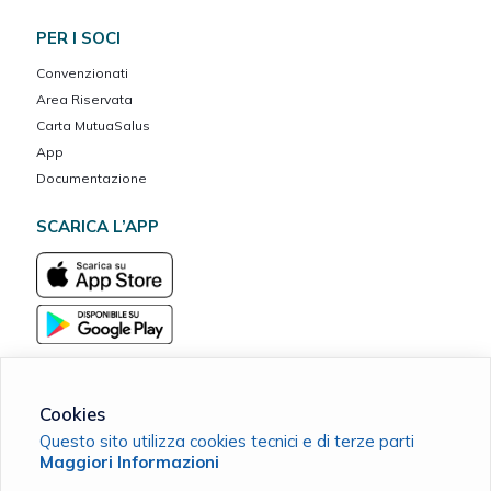
PER I SOCI
Convenzionati
Area Riservata
Carta MutuaSalus
App
Documentazione
SCARICA L’APP
Cookies
Questo sito utilizza cookies tecnici e di terze parti
MarcheVita ETS Cassa Mutua del Banco Marchigiano
Maggiori Informazioni
C.F. 90038420411 |
Cookie Policy
|
Privacy Policy